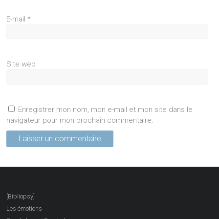
E-mail
*
Site web
Enregistrer mon nom, mon e-mail et mon site dans le
navigateur pour mon prochain commentaire.
[Bibliopsy]
Les émotions