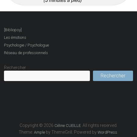
[Bibliopsy]
Les émotions
Psychologie / Psychologue
Réseau de professionnels
Rechercher
Rechercher
Copyright © 2026
. All rights reserved.
Céline CUEILLE
Theme:
by ThemeGrill. Powered by
.
Ample
WordPress