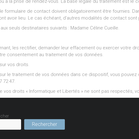
u à la prise de rendez-vous. La base légale du traitement est le
formulaire de contact doivent obligatoirement être fournies. Dans 
t avoir lieu. Le cas échéant, d’autres modalités de contact sont p
x seuls destinataires suivants : Madame Céline Cueille.
, les rectifier, demander leur effacement ou exercer votre droit 
otre consentement au traitement de vos données.
sur vos droits.
sur le traitement de vos données dans ce dispositif, vous pouvez
7 72 47.
e vos droits « Informatique et Libertés » ne sont pas respectés, 
cher
Rechercher