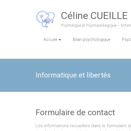
Skip
to
Céline CUEILLE
content
Psychologue et Psychopédagogue – Enfant
Accueil
Bilan psychologique
Psyc
Informatique et libertés
Formulaire de contact
Les informations recueillies dans le formulair