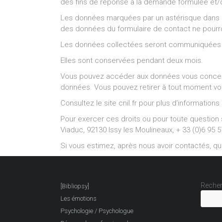
des fins de réponse à la demande formulée et/o
Les données marquées par un astérisque dans le 
des données du formulaire de contact ne pourron
Les données collectées seront communiquées au
Elles sont conservées pendant deux mois.
Vous pouvez accéder aux données vous concernant
données. Vous pouvez retirer à tout moment v
Consultez le site cnil.fr pour plus d’informations 
Pour exercer ces droits ou pour toute question 
Viaduc, 92130 Issy les Moulineaux, + 33 (0)6 95 5
Si vous estimez, après nous avoir contactés, qu
Recher
[Bibliopsy]
Les émotions
Psychologie / Psychologue