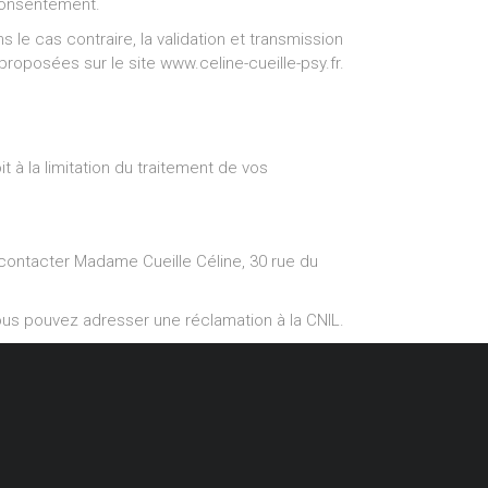
 consentement.
le cas contraire, la validation et transmission
roposées sur le site www.celine-cueille-psy.fr.
à la limitation du traitement de vos
 contacter Madame Cueille Céline, 30 rue du
vous pouvez adresser une réclamation à la CNIL.