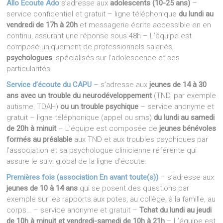
Allo Ecoute Ado
s’adresse aux
adolescents (10-25 ans)
–
service confidentiel et gratuit – ligne téléphonique
du lundi au
vendredi de 17h à 20h
et messagerie écrite accessible en en
continu, assurant une réponse sous 48h – L’équipe est
composé uniquement de professionnels salariés,
psychologues
, spécialisés sur l’adolescence et ses
particularités.
Service d’écoute du CAPU
– s’adresse aux
jeunes de 14 à 30
ans avec un trouble du neurodéveloppement
(TND, par exemple
autisme, TDAH)
ou un trouble psychique
– service anonyme et
gratuit – ligne téléphonique (appel ou sms)
du lundi au samedi
de 20h à minuit
– L’équipe est composée de
jeunes bénévoles
formés au préalable
aux TND et aux troubles psychiques par
l’association et sa psychologue clinicienne référente qui
assure le suivi global de la ligne d’écoute.
Premières fois (association En avant toute(s))
– s’adresse aux
jeunes de 10 à 14 ans
qui se posent des questions par
exemple sur les rapports aux potes, au collège, à la famille, au
corps… – service anonyme et gratuit –
Tchat du lundi au jeudi
de 10h à minuit et vendredi-samedi de 10h à 21h
– L’équipe est