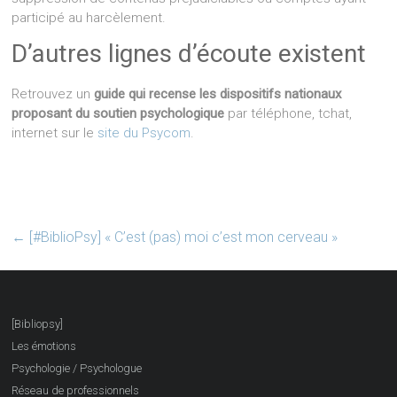
participé au harcèlement.
D’autres lignes d’écoute existent
Retrouvez un
guide qui recense les dispositifs nationaux
proposant du soutien psychologique
par téléphone, tchat,
internet sur le
site du Psycom
.
←
[#BiblioPsy] « C’est (pas) moi c’est mon cerveau »
[Bibliopsy]
Les émotions
Psychologie / Psychologue
Réseau de professionnels